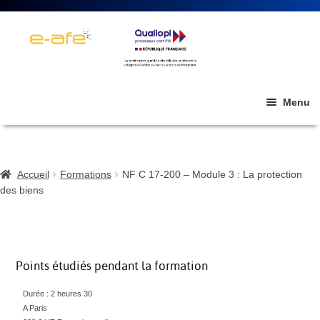
Menu
GUIDES ET RECOMMANDATIONS
FORMATIONS
Accueil
Formations
NF C 17-200 – Module 3 : La protection
des biens
LUX, LA REVUE FRANCOPHONE DE L’ÉCLAIRAGE
COLLOQUES ET CONGRÈS
NF C 17-200 – MODULE 3 : LA PROTECTION DES BIENS
PUBLICATIONS DE LA CIE
Points étudiés pendant la formation
QUI SOMMES-NOUS ?
Durée : 2 heures 30
ACTUALITÉS
A Paris