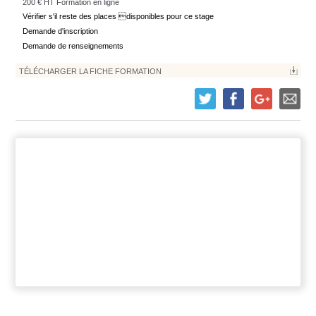
200 € HT Formation en ligne
ACCÈS DIRECT BOUTIQUE
Vérifier s'il reste des places disponibles pour ce stage
Demande d'inscription
Demande de renseignements
TÉLÉCHARGER LA FICHE FORMATION
OBJECTIFS PÉDAGOGIQUES
OBJECTIFS DE LA FORMATION
POPULATION CONCERNÉE
PRÉ-REQUIS
POINTS ÉTUDIÉS PENDANT LA FORMATION
EVALUATION/DIPLÔME
DATES ET INFORMATIONS PRATIQUES